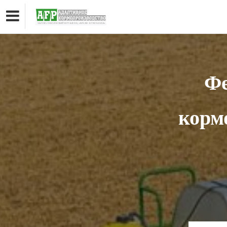
Фе
корм