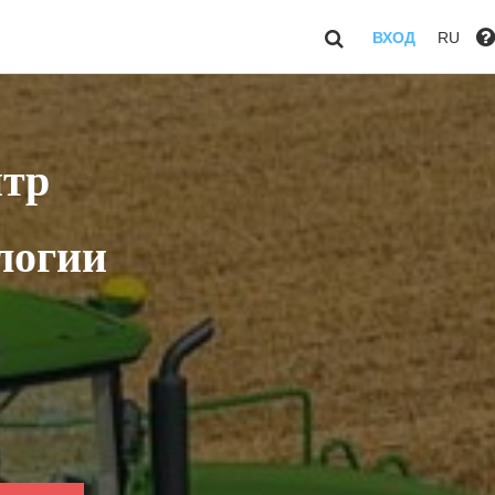
ВХОД
RU
нтр
логии