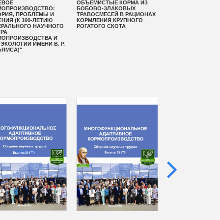
ЕВОЕ
ОБЪЁМИСТЫЕ КОРМА ИЗ
ИДЕНТИФИКАЦИЯ 
МОПРОИЗВОДСТВО:
БОБОВО-ЗЛАКОВЫХ
ПАСПОРТИЗАЦИЯ
ОРИЯ, ПРОБЛЕМЫ И
ТРАВОСМЕСЕЙ В РАЦИОНАХ
КОРМОВЫХ ТРАВ 
НИЯ (К 100-ЛЕТИЮ
КОРМЛЕНИЯ КРУПНОГО
ЛУГОВОГО, ЛЮЦЕ
ЕРАЛЬНОГО НАУЧНОГО
РОГАТОГО СКОТА
ИЗМЕНЧИВОЙ, ПО
ТРА
ХМЕЛЕВИДНОЙ) Н
МОПРОИЗВОДСТВА И
ДНК-МАРКЕРОВ
ЭКОЛОГИИ ИМЕНИ В. Р.
ЬЯМСА)"