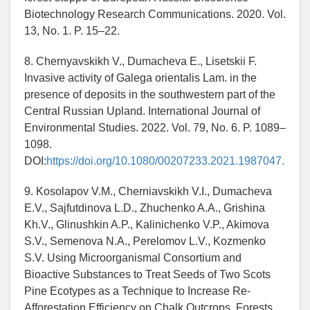
Biotechnology Research Communications. 2020. Vol.
13, No. 1. P. 15–22.
8. Chernyavskikh V., Dumacheva E., Lisetskii F.
Invasive activity of Galega orientalis Lam. in the
presence of deposits in the southwestern part of the
Central Russian Upland. International Journal of
Environmental Studies. 2022. Vol. 79, No. 6. P. 1089–
1098.
DOI:
https://doi.org/10.1080/00207233.2021.1987047.
9. Kosolapov V.M., Cherniavskikh V.I., Dumacheva
E.V., Sajfutdinova L.D., Zhuchenko A.A., Grishina
Kh.V., Glinushkin A.P., Kalinichenko V.P., Akimova
S.V., Semenova N.A., Perelomov L.V., Kozmenko
S.V. Using Microorganismal Consortium and
Bioactive Substances to Treat Seeds of Two Scots
Pine Ecotypes as a Technique to Increase Re-
Afforestation Efficiency on Chalk Outcrops. Forests.