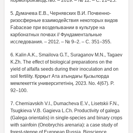
Кормопроизводство. – 2019. – № 12. – С. 21–25.
5. Думачева Е.В., Чернявских В.И. Почвенно-
ризосферные взаимодействия некоторых видов
Fabaceae при возделывании в культуре на
карбонатных почвах // Фундаментальные
исследования. – 2012. – № 9–2. – С. 351–355.
6. Kalin A.K., Smailova G.T., Suraganov M.N., Tagaev
K.Zh. The effect of biological preparations on the
yield of alfalfa seeds during their inoculation and on
soil fertility. Қорқыт Ата атындағы Қызылорда
мемлекеттiк университетiнiң. 2023. No. 4(67). P.
92–100.
7. Cherniavskih V.I., Dumacheva E.V., Lisetskii F.N.,
Tsugkieva V.B. Gagieva L.Ch. Productivity of galega
(Galega orientalis) in single-species and binary crops
with sainfoin (Onobrychis arenaria): a case study of
forest-steppe of European Russia. Bioscience