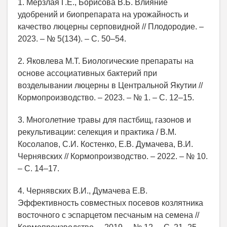
1. Мерзлая Г.Е., Борисова В.Б. Влияние
удобрений и биопрепарата на урожайность и
качество люцерны серповидной // Плодородие. –
2023. – № 5(134). – С. 50–54.
2. Яковлева М.Т. Биологические препараты на
основе ассоциативных бактерий при
возделывании люцерны в Центральной Якутии //
Кормопроизводство. – 2023. – № 1. – С. 12–15.
3. Многолетние травы для пастбищ, газонов и
рекультивации: селекция и практика / В.М.
Косолапов, С.И. Костенко, Е.В. Думачева, В.И.
Чернявских // Кормопроизводство. – 2022. – № 10.
– С. 14–17.
4. Чернявских В.И., Думачева Е.В.
Эффективность совместных посевов козлятника
восточного с эспарцетом песчаным на семена //