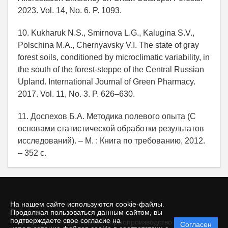
2023. Vol. 14, No. 6. P. 1093.
10. Kukharuk N.S., Smirnova L.G., Kalugina S.V.,
Polschina M.A., Chernyavsky V.I. The state of gray
forest soils, conditioned by microclimatic variability, in
the south of the forest-steppe of the Central Russian
Upland. International Journal of Green Pharmacy.
2017. Vol. 11, No. 3. P. 626–630.
11. Доспехов Б.А. Методика полевого опыта (С
основами статистической обработки результатов
исследований). – М. : Книга по требованию, 2012.
– 352 с.
На нашем сайте используются cookie-файлы.
Продолжая пользоваться данным сайтом, вы
подтверждаете свое согласие на
© Адаптивное Кормопроизводство
Согласен
Политика