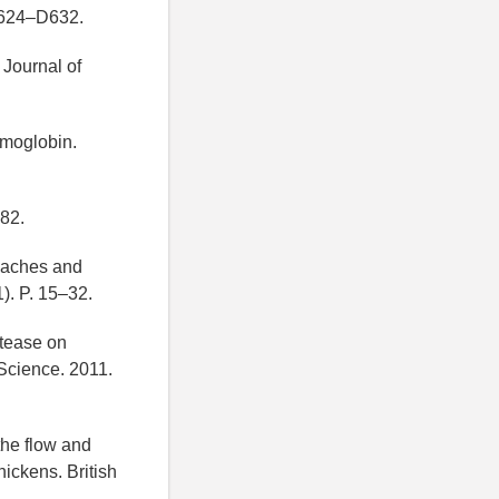
 D624–D632.
 Journal of
emoglobin.
82.
roaches and
). P. 15–32.
otease on
 Science. 2011.
the flow and
hickens. British