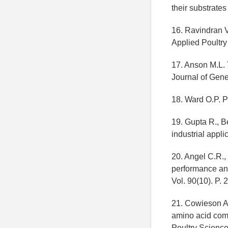
their substrate
16. Ravindran V
Applied Poultry
17. Anson M.L. 
Journal of Gene
18. Ward O.P. P
19. Gupta R., B
industrial appl
20. Angel C.R.,
performance and 
Vol. 90(10). P.
21. Cowieson A.
amino acid comp
Poultry Science