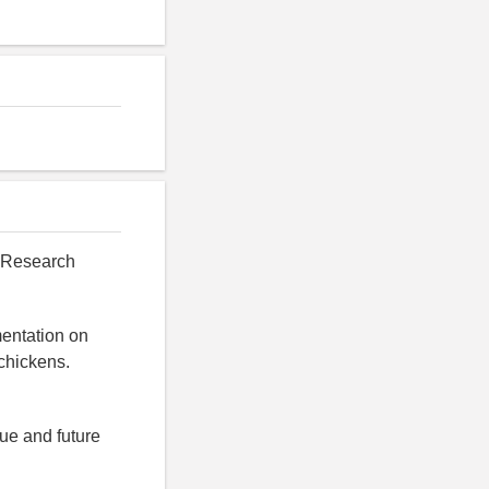
n Research
mentation on
 chickens.
ue and future