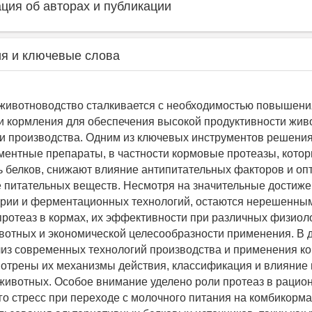
ия об авторах и публикации
я и ключевые слова
животноводство сталкивается с необходимостью повышени
 кормления для обеспечения высокой продуктивности жив
и производства. Одним из ключевых инструментов решения
ентные препараты, в частности кормовые протеазы, кото
 белков, снижают влияние антипитательных факторов и оп
 питательных веществ. Несмотря на значительные достиже
ерии и ферментационных технологий, остаются нерешенны
протеаз в кормах, их эффективности при различных физиол
вотных и экономической целесообразности применения. В 
из современных технологий производства и применения к
мотрены их механизмы действия, классификация и влияние 
ивотных. Особое внимание уделено роли протеаз в рацион
 стресс при переходе с молочного питания на комбикорма,