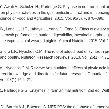
Y., Awati A., Schulze H., Partridge G. Phytase in non-ruminant an
w on phytase activities in the gastrointestinal tract and influencing
Science of Food and Agriculture. 2015. Vol. 95(5). P. 878–896.
 B., Long L., Li T., Lahaye L., Yang C., Feng D. Effect of dietary
 growth performance, nutrient digestibility, intestinal morpholog
e expression of weaned piglets. Animal Nutrition. 2015. Vol. 1
Romero L.F., Nyachoti C.M. The role of added feed enzymes in p
 and poultry. Nutrition Research Reviews. 2013. Vol. 26(1). P. 7
, Nyachoti C.M. Review: Anti-nutritional effects of phytic acid in
urrent knowledge and directions for future research. Canadian J
Vol. 93(1). P. 9–21.
., Partridge G.G. Enzymes in farm animal nutrition. 2nd ed. Wall
D., Barrett A.J., Bateman A. MEROPS: the database of proteoly