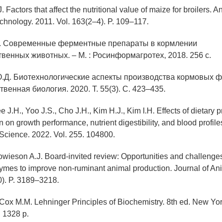
 Factors that affect the nutritional value of maize for broilers. 
hnology. 2011. Vol. 163(2–4). P. 109–117.
А. Современные ферментные препараты в кормлении
венных животных. – М. : Росинформагротех, 2018. 256 с.
О.Д. Биотехнологические аспекты производства кормовых ф
венная биология. 2020. Т. 55(3). С. 423–435.
e J.H., Yoo J.S., Cho J.H., Kim H.J., Kim I.H. Effects of dietary 
 on growth performance, nutrient digestibility, and blood profil
 Science. 2022. Vol. 255. 104800.
owieson A.J. Board-invited review: Opportunities and challenges
mes to improve non-ruminant animal production. Journal of An
0). P. 3189–3218.
 Cox M.M. Lehninger Principles of Biochemistry. 8th ed. New Yo
 1328 p.