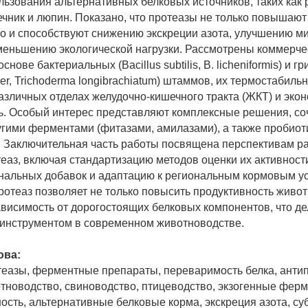
льзования альтернативных белковых источников, таких как
ечник и люпин. Показано, что протеазы не только повышают
но и способствуют снижению экскреции азота, улучшению 
меньшению экологической нагрузки. Рассмотрены коммерче
снове бактериальных (Bacillus subtilis, B. licheniformis) и г
iger, Trichoderma longibrachiatum) штаммов, их термостабильн
различных отделах желудочно-кишечного тракта (ЖКТ) и эко
. Особый интерес представляют комплексные решения, с
угими ферментами (фитазами, амилазами), а также пробио
 Заключительная часть работы посвящена перспективам р
еаз, включая стандартизацию методов оценки их активности
альных добавок и адаптацию к региональным кормовым у
отеаз позволяет не только повысить продуктивность живо
зависимость от дорогостоящих белковых компонентов, что де
инструментом в современном животноводстве.
ова:
еазы, ферментные препараты, переваримость белка, анти
тноводство, свиноводство, птицеводство, экзогенные ферм
ость, альтернативные белковые корма, экскреция азота, су