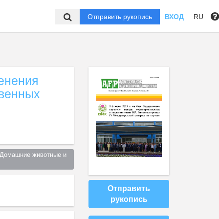
Отправить рукопись
ВХОД
RU
енения
твенных
Домашние животные и 
Отправить
рукопись