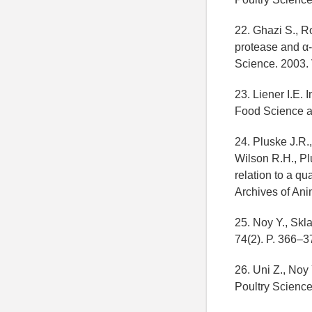
22. Ghazi S., R
protease and α-g
Science. 2003. 
23. Liener I.E. 
Food Science an
24. Pluske J.R.
Wilson R.H., Plu
relation to a qua
Archives of Anim
25. Noy Y., Skl
74(2). P. 366–3
26. Uni Z., Noy 
Poultry Science