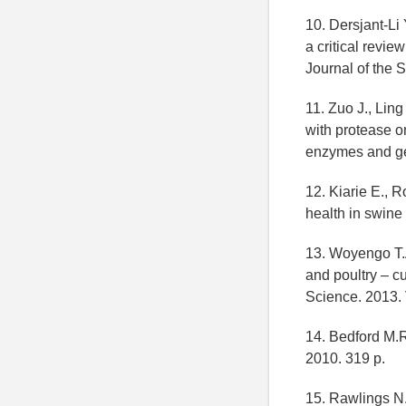
10. Dersjant-Li 
a critical revie
Journal of the 
11. Zuo J., Ling
with protease on
enzymes and gen
12. Kiarie E., 
health in swine
13. Woyengo T.A.
and poultry – c
Science. 2013. 
14. Bedford M.R
2010. 319 p.
15. Rawlings N.