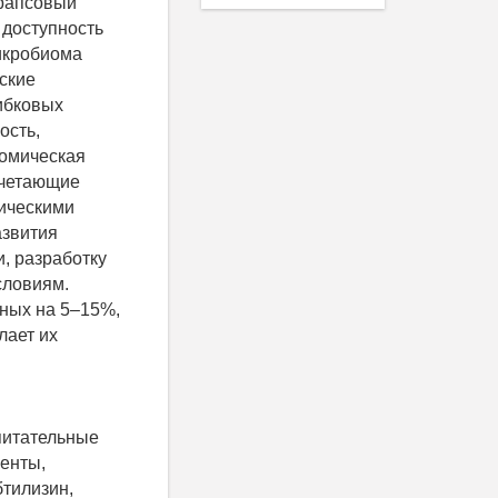
 рапсовый
 доступность
микробиома
ские
рибковых
ость,
номическая
очетающие
тическими
азвития
, разработку
словиям.
тных на 5–15%,
лает их
питательные
енты,
бтилизин,