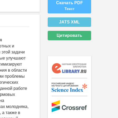
Скачать PDF
Текст
JATS XML
Цитировать
я
отных и
 этой задачи
рые улучшают
тимизируют
ния в области
ми проблемы
огических
данной работе
ормовых
на
ах молодняка,
 а также в