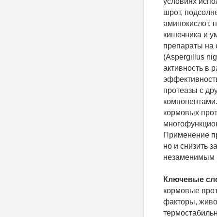
условиях испо
шрот, подсолн
аминокислот, 
кишечника и у
препараты на о
(Aspergillus n
активность в 
эффективность
протеазы с др
компонентами.
кормовых прот
многофункцион
Применение пр
но и снизить 
незаменимым 
Ключевые сл
кормовые прот
факторы, живо
термостабильн