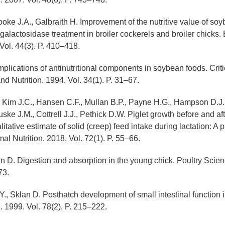
ooke J.A., Galbraith H. Improvement of the nutritive value of so
alactosidase treatment in broiler cockerels and broiler chicks. B
Vol. 44(3). P. 410–418.
Implications of antinutritional components in soybean foods. Crit
d Nutrition. 1994. Vol. 34(1). P. 31–67.
, Kim J.C., Hansen C.F., Mullan B.P., Payne H.G., Hampson D.J.,
ske J.M., Cottrell J.J., Pethick D.W. Piglet growth before and af
litative estimate of solid (creep) feed intake during lactation: A pi
al Nutrition. 2018. Vol. 72(1). P. 55–66.
an D. Digestion and absorption in the young chick. Poultry Scien
73.
Y., Sklan D. Posthatch development of small intestinal function i
. 1999. Vol. 78(2). P. 215–222.