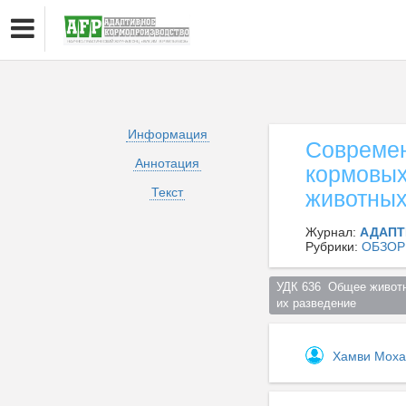
Информация
Современ
Аннотация
кормовых
Текст
животны
Журнал:
АДАПТ
Рубрики:
ОБЗОР
УДК 636  Общее животн
их разведение  
Хамви Мох