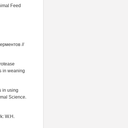
Animal Feed
ерментов //
protease
es in weaning
 in using
imal Science.
rk: W.H.