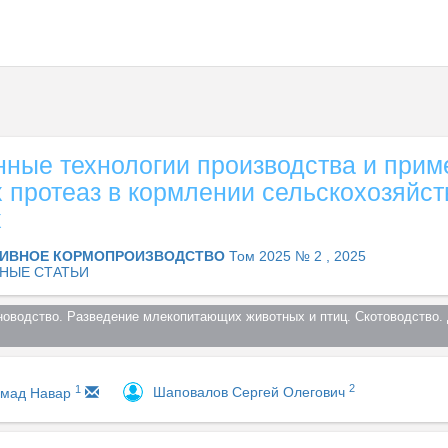
ные технологии производства и прим
 протеаз в кормлении сельскохозяйс
х
ИВНОЕ КОРМОПРОИЗВОДСТВО
Том 2025 № 2 , 2025
НЫЕ СТАТЬИ
оводство. Разведение млекопитающих животных и птиц. Скотоводство. 
2
1
Шаповалов Сергей Олегович
амад Навар