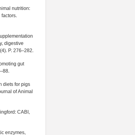
imal nutrition:
 factors.
 supplementation
y, digestive
(4). P. 276–282.
romoting gut
1–88.
 diets for pigs
ournal of Animal
ingford: CABI,
tic enzymes,