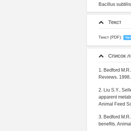
Bacillus subti
Текст
Текст (PDF):
Чит
Список л
1. Bedford M.R.
Reviews. 1998. 
2. Liu S.Y., Se
apparent metabo
Animal Feed Sc
3. Bedford M.R.
benefits. Anima