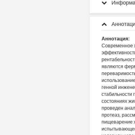
Информац
Аннотаци
Аннотация:
Современное 
эффективности
рентабельност
являются ферм
переваримость
использование
генной инжен
стабильности 
состояниях жи
проведен анал
протеаз, расс
пищеварение ж
испытывающего