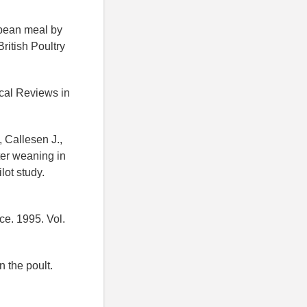
ybean meal by
ritish Poultry
ical Reviews in
 Callesen J.,
ter weaning in
lot study.
ce. 1995. Vol.
n the poult.