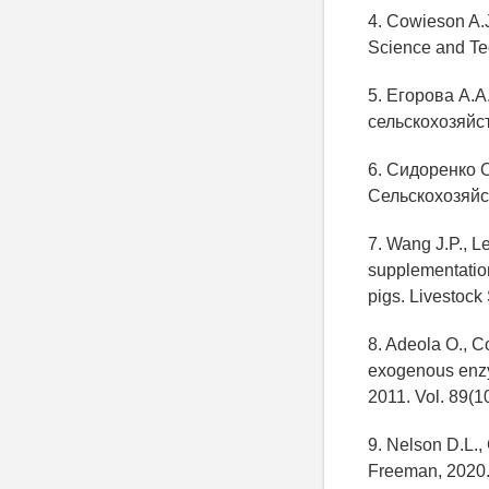
4. Cowieson A.J.
Science and Tec
5. Егорова А.
сельскохозяйст
6. Сидоренко 
Сельскохозяйст
7. Wang J.P., Le
supplementation
pigs. Livestock
8. Adeola O., C
exogenous enzy
2011. Vol. 89(1
9. Nelson D.L.,
Freeman, 2020.