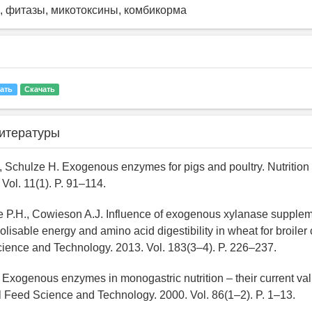
lis, фитазы, микотоксины, комбикорма
ать
Скачать
итературы
, Schulze H. Exogenous enzymes for pigs and poultry. Nutritio
Vol. 11(1). P. 91–114.
lle P.H., Cowieson A.J. Influence of exogenous xylanase supple
lisable energy and amino acid digestibility in wheat for broiler
ience and Technology. 2013. Vol. 183(3–4). P. 226–237.
 Exogenous enzymes in monogastric nutrition – their current val
l Feed Science and Technology. 2000. Vol. 86(1–2). P. 1–13.