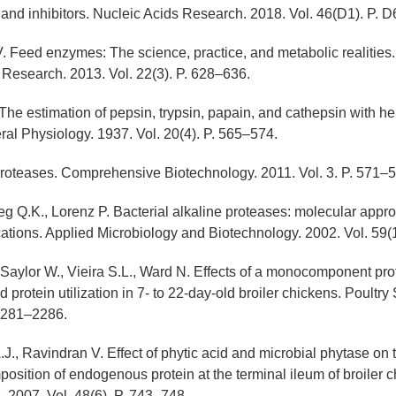
s and inhibitors. Nucleic Acids Research. 2018. Vol. 46(D1). P.
. Feed enzymes: The science, practice, and metabolic realities.
 Research. 2013. Vol. 22(3). P. 628–636.
The estimation of pepsin, trypsin, papain, and cathepsin with h
ral Physiology. 1937. Vol. 20(4). P. 565–574.
roteases. Comprehensive Biotechnology. 2011. Vol. 3. P. 571–5
eg Q.K., Lorenz P. Bacterial alkaline proteases: molecular app
ications. Applied Microbiology and Biotechnology. 2002. Vol. 59(1
 Saylor W., Vieira S.L., Ward N. Effects of a monocomponent pr
protein utilization in 7- to 22-day-old broiler chickens. Poultry
 2281–2286.
J., Ravindran V. Effect of phytic acid and microbial phytase on 
osition of endogenous protein at the terminal ileum of broiler c
. 2007. Vol. 48(6). P. 743–748.