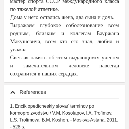
мастер спорт
а
СССР международного класса
по тяжелой атлетике.
Дома у него остались жена, два сына и дочь.
Выражаем глубокое соболезнование всем
родным, близким и коллегам Бауржана
Макушевича, всем кто его знал, любил и
уважал.
Светлая память об этом выдающемся ученом
и замечательном человеке навсегда
сохранится в наших сердцах.
References
1. Enciklopedicheskiy slovar' terminov po
kormoproizvodstvu / V.M. Kosolapov, I.A. Trofimov,
L.S. Trofimova, B.M. Koshen. - Moskva-Astana, 2011.
- 528 s.