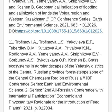
Privalova K.N., Yemelyanov A.V., Skripnikova E.V.
and Koshen B. Geobotanical indication of flooding
and salinization of lands the Volga region and
Western Kazakhstan // IOP Conference Series: Earth
and Environmental Science. 2021. 663. r. 012026.
DOI:
https://doi.org/10.1088/1755-1315/663/1/012026.
11. Trofimov I.A., Trofimova L.S., Yakovleva E.P.,
Teberdiev D.M., Kutuzova A.A., Privalova K.N.,
Rodionova A.V., Yemelyanov A.V., Skripnikova E.V.,
Gorbunov A.S., Bykovskaya O.P., Koshen B. Grass
ecosystems in agrolandscapes of the Yeletsky district
of the Central Russian province forest-steppe zone of
the Central Chernozem Region of Russia // IOP
Conference Series: Earth and Environmental
Science. 2. Series: "2nd All-Russian Conference with
International Participation "Economic and
Phytosanitary Rationale for the Introduction of Feed
Plants". 2021. p. 012034.