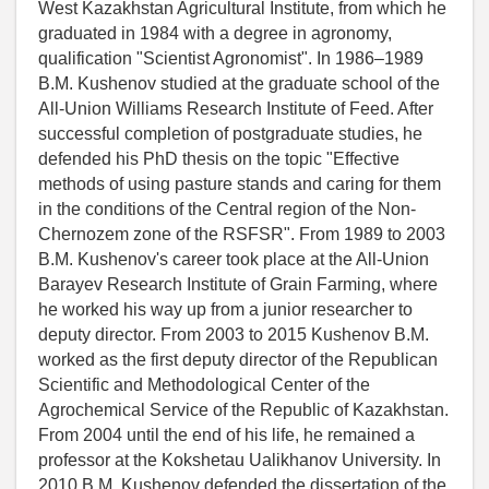
West Kazakhstan Agricultural Institute, from which he
graduated in 1984 with a degree in agronomy,
qualification "Scientist Agronomist". In 1986–1989
B.M. Kushenov studied at the graduate school of the
All-Union Williams Research Institute of Feed. After
successful completion of postgraduate studies, he
defended his PhD thesis on the topic "Effective
methods of using pasture stands and caring for them
in the conditions of the Central region of the Non-
Chernozem zone of the RSFSR". From 1989 to 2003
B.M. Kushenov's career took place at the All-Union
Barayev Research Institute of Grain Farming, where
he worked his way up from a junior researcher to
deputy director. From 2003 to 2015 Kushenov B.M.
worked as the first deputy director of the Republican
Scientific and Methodological Center of the
Agrochemical Service of the Republic of Kazakhstan.
From 2004 until the end of his life, he remained a
professor at the Kokshetau Ualikhanov University. In
2010 B.M. Kushenov defended the dissertation of the