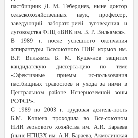
пастбищник Д. М. Тебердиев, ныне доктор
сельскохозяйственных наук, профессор,
заведующий лаборато-рией луговедения и
луговодства
ФНЦ «ВИК им. В. Р. Вильямса».
В 1989 г. после
успешного окончания
аспирантуры Всесоюзного НИИ кормов им.
В.Р. Вильямса Б. М. Куше-нов
защитил
кандидатскую диссерта-цию по теме
«Эфективные приемы ис-пользования
пастбищных травостоев и ухода за ними в
Центральном районе Нечерноземной зоны
РСФСР».
С 1989 по 2003 г. трудовая деятель-ность
Б.М. Көшена проходила во Все-союзном
НИИ зернового хозяйства им. А.И. Бараева
(ныне НПЦЗХ им. А.И. Бараева, Акмолинская