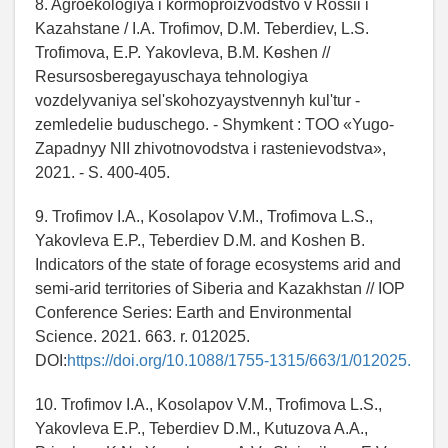
8. Agroekologiya i kormoproizvodstvo v Rossii i
Kazahstane / I.A. Trofimov, D.M. Teberdiev, L.S.
Trofimova, E.P. Yakovleva, B.M. Kөshen //
Resursosberegayuschaya tehnologiya
vozdelyvaniya sel'skohozyaystvennyh kul'tur -
zemledelie buduschego. - Shymkent : TOO «Yugo-
Zapadnyy NII zhivotnovodstva i rastenievodstva»,
2021. - S. 400-405.
9. Trofimov I.A., Kosolapov V.M., Trofimova L.S.,
Yakovleva E.P., Teberdiev D.M. and Koshen B.
Indicators of the state of forage ecosystems arid and
semi-arid territories of Siberia and Kazakhstan // IOP
Conference Series: Earth and Environmental
Science. 2021. 663. r. 012025.
DOI:
https://doi.org/10.1088/1755-1315/663/1/012025.
10. Trofimov I.A., Kosolapov V.M., Trofimova L.S.,
Yakovleva E.P., Teberdiev D.M., Kutuzova A.A.,