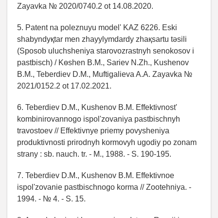
Zayavka № 2020/0740.2 ot 14.08.2020.
5. Patent na poleznuyu model' KAZ 6226. Eskі
shabyndyқtar men zhayylymdardy zhaқsartu tәsіlі
(Sposob uluchsheniya starovozrastnyh senokosov i
pastbisch) / Kөshen B.M., Sariev N.Zh., Kushenov
B.M., Teberdiev D.M., Muftigalieva A.A. Zayavka №
2021/0152.2 ot 17.02.2021.
6. Teberdiev D.M., Kushenov B.M. Effektivnost'
kombinirovannogo ispol'zovaniya pastbischnyh
travostoev // Effektivnye priemy povysheniya
produktivnosti prirodnyh kormovyh ugodiy po zonam
strany : sb. nauch. tr. - M., 1988. - S. 190-195.
7. Teberdiev D.M., Kushenov B.M. Effektivnoe
ispol'zovanie pastbischnogo korma // Zootehniya. -
1994. - № 4. - S. 15.