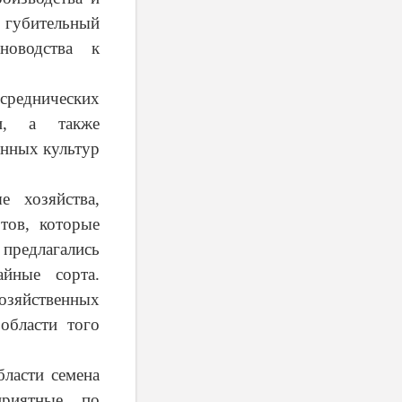
и губительный
новодства к
среднических
ни, а также
енных культур
е хозяйства,
тов, которые
 предлагались
йные сорта.
озяйственных
области того
ласти семена
приятные по