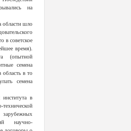
зывались на
а области шло
овательского
о в советское
ейшее время).
та (опытной
итные семена
 область в то
упать семена
 института в
о-технической
и зарубежных
ий научно-
ые договоры о