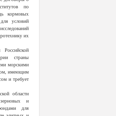
ститутов по
едь кормовых
 для условий
исследований
гротехнику их
м Российской
ории страны
ыми морскими
ктом, имеющим
сом и требует
ской области
 зерновых и
фондами для
сле элитных и