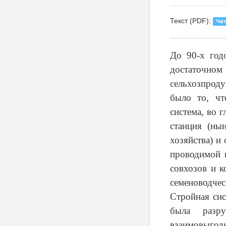
Текст (PDF):
Чит
До 90-х год
достаточно
сельхозпрод
было то, чт
система, во 
станция (нын
хозяйства) и
проводимой 
совхозов и 
семеноводчес
Стройная сис
была разр
взаимовыгодн