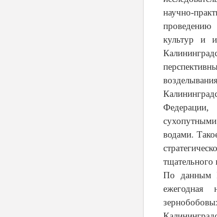
научно-пра
проведению 
культур и и
Калининград
перспективны
возделывания
Калининград
Федерации,
сухопутными
водами. Тако
стратегическ
тщательного 
По данным М
ежегодная 
зернобобов
Калининградс