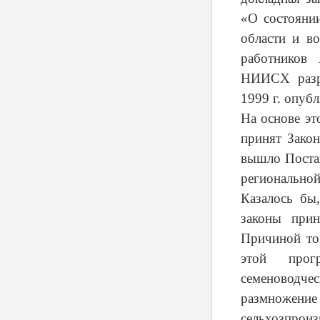
«О состоянии
области и в
работников
НИИСХ разра
1999 г. опубл
На основе эт
принят Закон
вышло Поста
региональной
Казалось бы
законы прин
Причиной то
этой прог
семеноводч
размножени
сельхозпро