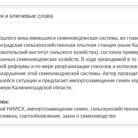
я и ключевые слова
рошлого века имевшаяся семеноводческая система, во глав
нградская сельскохозяйственная опытная станция (ныне К
вательский институт сельского хозяйства), состояла приме
анных семеноводческих хозяйств. В ходе проводимой в то
ной реформы и по мере реорганизации совхозов и колхозов 
разрушение этой семеноводческой системы. Автор проводи
шейся ситуации и предлагает импортозамещение семян к
имере Калининградской области.
ова:
ий НИИСХ, импортозамещение семян, сельскохозяйственны
семена, сортообновление, закон о семеноводстве