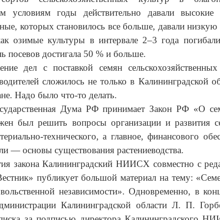
им условиям годы действительно давали высокие
ные, которых становилось все больше, давали низкую
как озимые культуры в интервале 2–3 года погибали
ь посевов достигала 50 % и больше.
ение дел с поставкой семян сельскохозяйственных
водителей сложилось не только в Калининградской об
не. Надо было что-то делать.
осударственная Дума РФ принимает Закон РФ «О сем
жен был решить вопросы организации и развития се
ериально-технического, а главное, финансового обе
ли — основы существования растениеводства.
тия закона Калининградский НИИСХ совместно с реда
Вестник» публикует большой материал на тему: «Сем
вольственной независимости». Одновременно, в конц
администрации Калининградской области Л. П. Горб
аписка за подписью директора Калининградского НИ