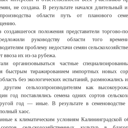
емян, не создана. В результате начался длительный 
зпроизводства области путь от планового семе
щению.
з создавшегося положения представители торгово-по
редложили руководству области того време
водителям проблему недостачи семян сельскохозяйств
т ввоза их из-за рубежа.
али организовываться частные специализированны
я быстрым тиражированием импортных новых сор
 область без экологических испытаний, размножались и
 другим сельхозпроизводителям как высокоурожа
дин год поставлялись семена одних сортов сельскох
другой год — иные. В результате в семеноводстве 
полный хаос.
анные к климатическим условиям Калининградской об
сортов сельскохозяйственных культур в благо