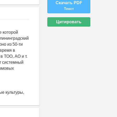
Скачать PDF
Текст
Цитировать
е которой
алининградский
рно из 50-ти
 время в
в ТОО, АО и т.
т системный
ормовых
е культуры,