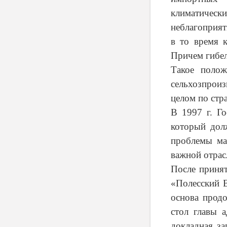
климатическ
неблагоприят
в то время 
Причем гибел
Такое полож
сельхозпроиз
целом по стра
В 1997 г. Г
который дол
проблемы мат
важной отрас
После приня
«Полесский 
основа продо
стол главы 
докладная з