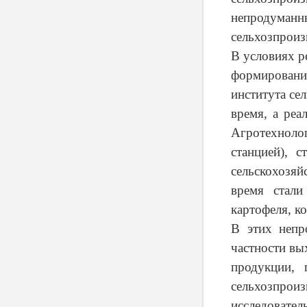
непродуман
сельхозпроиз
В условиях р
формировани
института се
время, а реа
Агротехнол
станцией), 
сельскохозяй
время стали
картофеля, к
В этих непр
частности вы
продукции, 
сельхозпр
исследовател