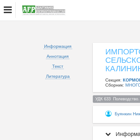
Информация
ИМПОРТ
Аннотация
СЕЛЬСК
Текст
КАЛИНИ
Литература
Секция:
КОРМО
Сборник:
МНОГО
УДК 633  Полеводство.
Буянкин Ни
Информац