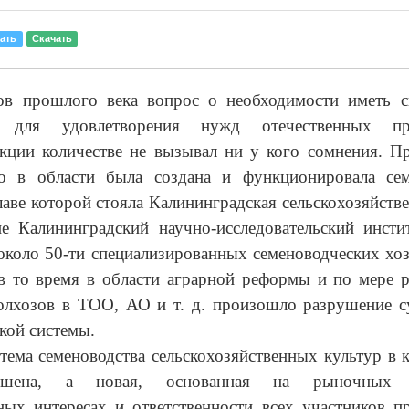
ать
Скачать
ов прошлого века вопрос о необходимости иметь с
м для удовлетворения нужд отечественных про
укции количестве не вызывал ни у кого сомнения. П
о в области была создана и функционировала сем
главе которой стояла Калининградская сельскохозяйств
е Калининградский научно-исследовательский инсти
 около 50-ти специализированных семеноводческих хоз
в то время в области аграрной реформы и по мере р
колхозов в ТОО, АО и т. д. произошло разрушение 
кой системы.
тема семеноводства сельскохозяйственных культур в 
ушена, а новая, основанная на рыночных о
ых интересах и ответственности всех участников п