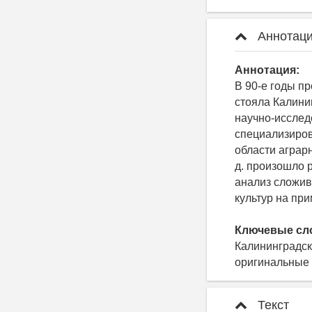
Аннотаци
Аннотация:
В 90-е годы п
стояла Калини
научно-исследо
специализиров
области аграр
д. произошло 
анализ сложив
культур на пр
Ключевые сл
Калининградск
оригинальные 
Текст