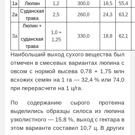
1а
Люпин
1,2
300,0
18,5
55,4
Суданская
2а
2,5
260,0
24,3
63,2
трава
Люпин +
1,0 +
3а
330,0
18,8
62,1
суданская
1,25
трава
Наибольший выход сухого вещества был
отмечен в смесевых вариантах люпина с
овсом с нормой высева 0,78 + 1,75 млн
всхожих семян на 1 га — 32,4 % или 74,0
при перерасчете на 1 ц/га.
По содержанию сырого протеина
выделились образцы силоса из люпина
узколистного — 15,8 %, выход с гектара в
этом варианте составил 10,7 ц. В других