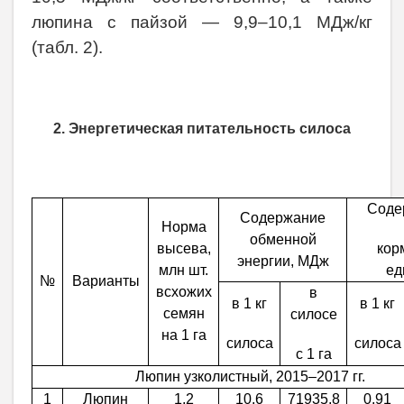
люпина с пайзой — 9,9–10,1 МДж/кг
(табл. 2).
2. Энергетическая питательность силоса
Соде
Содержание
Норма
обменной
высева,
кор
энергии, МДж
млн шт.
ед
№
Варианты
всхожих
в
в 1 кг
в 1 кг
семян
силосе
на 1 га
силоса
силоса
с 1 га
Люпин узколистный, 2015–2017 гг.
1
Люпин
1,2
10,6
71935,8
0,91