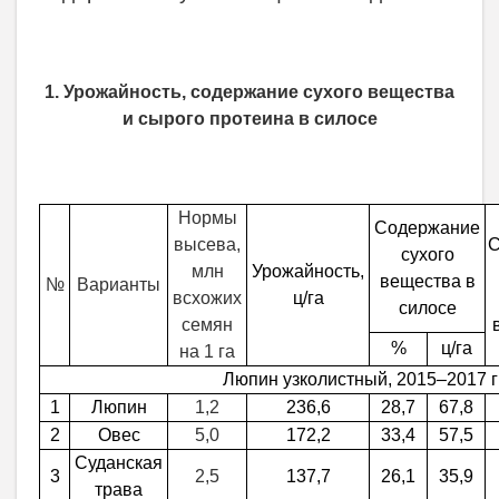
1. Урожайность, содержание сухого вещества
и сырого протеина в силосе
Нормы
Содержание
высева,
С
сухого
млн
Урожайность,
вещества в
№
Варианты
всхожих
ц/га
силосе
семян
%
ц/га
на 1 га
Люпин узколистный, 2015–2017
г
1
Люпин
1,2
236,6
28,7
67,8
2
Овес
5,0
172,2
33,4
57,5
Суданская
3
2,5
137,7
26,1
35,9
трава