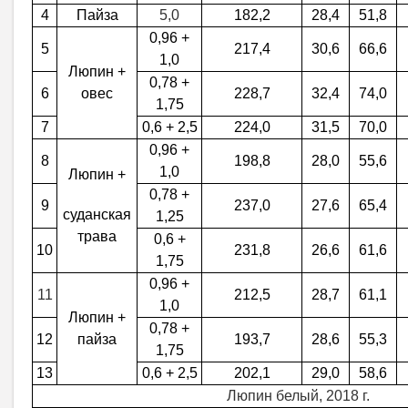
4
Пайза
5,0
182,2
28,4
51,8
0,96 +
5
217,4
30,6
66,6
1,0
Люпин +
0,78 +
6
овес
228,7
32,4
74,0
1,75
7
0,6 + 2,5
224,0
31,5
70,0
0,96 +
8
198,8
28,0
55,6
1,0
Люпин +
0,78 +
9
237,0
27,6
65,4
суданская
1,25
трава
0,6 +
10
231,8
26,6
61,6
1,75
0,96 +
11
212,5
28,7
61,1
1,0
Люпин +
0,78 +
12
пайза
193,7
28,6
55,3
1,75
13
0,6 + 2,5
202,1
29,0
58,6
Люпин белый, 2018 г.