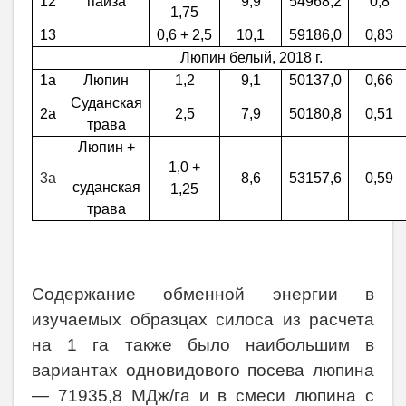
12
пайза
9,9
54968,2
0,8
1,75
13
0,6 + 2,5
10,1
59186,0
0,83
Люпин белый, 2018 г.
1а
Люпин
1,2
9,1
50137,0
0,66
Суданская
2а
2,5
7,9
50180,8
0,51
трава
Люпин +
1,0 +
3а
8,6
53157,6
0,59
суданская
1,25
трава
Содержание обменной энергии в
изучаемых образцах силоса из расчета
на 1 га также было наибольшим в
вариантах одновидового посева люпина
— 71935,8 МДж/га и в смеси люпина с