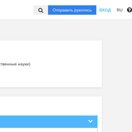
Отправить рукопись
ВХОД
RU
ственные науки)