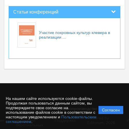
Статьи конференций
Участие покровных культур клевера в
реализации ...
На нашем сайте используются cookie-файлы.
Продолжая пользоваться данным сайтом, вы
подтверждаете свое согласие на
© Адаптивное Кормопроизводство
Согласен
Политика
использование файлов cookie в соответствии с
защиты и
настоящим уведомлением и
Пользовательским
Powered by
ие
обработки
Поддержка
И
соглашением
.
Editorum,
2026
персональных