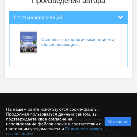
Произведения автора
Статьи конференций
Основные технологические приемы,
обеспечивающие...
На нашем сайте используются cookie-файлы.
Продолжая пользоваться данным сайтом, вы
подтверждаете свое согласие на
© Адаптивное Кормопроизводство
Согласен
Политика
использование файлов cookie в соответствии с
защиты и
настоящим уведомлением и
Пользовательским
Powered by
ие
обработки
Поддержка
И
соглашением
.
Editorum,
2026