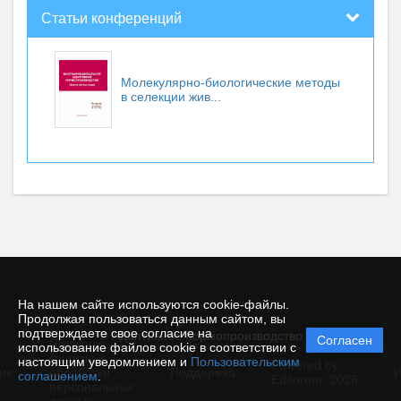
Статьи конференций
Молекулярно-биологические методы
в селекции жив...
На нашем сайте используются cookie-файлы.
Продолжая пользоваться данным сайтом, вы
подтверждаете свое согласие на
© Адаптивное Кормопроизводство
Согласен
Политика
использование файлов cookie в соответствии с
защиты и
настоящим уведомлением и
Пользовательским
Powered by
ие
обработки
Поддержка
И
соглашением
.
Editorum,
2026
персональных