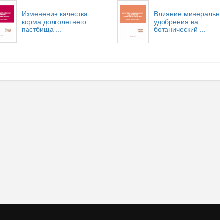
Изменение качества
Влияние минеральн
корма долголетнего
удобрения на
пастбища ...
ботанический ...