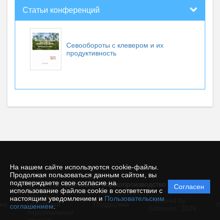
Статьи конференций
Севообороты с клевером и их
продуктивность
На нашем сайте используются cookie-файлы.
Продолжая пользоваться данным сайтом, вы
подтверждаете свое согласие на
© Адаптивное Кормопроизводство
Согласен
Политика
использование файлов cookie в соответствии с
защиты и
настоящим уведомлением и
Пользовательским
Powered by
ие
обработки
Поддержка
И
соглашением
.
Editorum,
2026
персональных