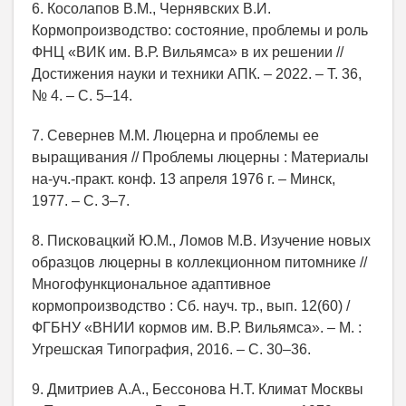
6. Косолапов В.М., Чернявских В.И.
Кормопроизводство: состояние, проблемы и роль
ФНЦ «ВИК им. В.Р. Вильямса» в их решении //
Достижения науки и техники АПК. – 2022. – Т. 36,
№ 4. – С. 5–14.
7. Севернев М.М. Люцерна и проблемы ее
выращивания // Проблемы люцерны : Материалы
на-уч.-практ. конф. 13 апреля 1976 г. – Минск,
1977. – С. 3–7.
8. Писковацкий Ю.М., Ломов М.В. Изучение новых
образцов люцерны в коллекционном питомнике //
Многофункциональное адаптивное
кормопроизводство : Сб. науч. тр., вып. 12(60) /
ФГБНУ «ВНИИ кормов им. В.Р. Вильямса». – М. :
Угрешская Типография, 2016. – С. 30–36.
9. Дмитриев А.А., Бессонова Н.Т. Климат Москвы