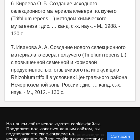
6. Киреева О. В. Создание исходного
селекционного материала клевера ползучего
(Trifolium repens L.) методом химического
мутагенеза : дис. … канд. с.-х. наук. - М., 1988. -
130 с.
7. Иванова А. А. Создание нового селекционного
материала клевера ползучего (Trifolium repens L.)
с повышенной семенной и кормовой
продуктивностью, отзывчивого на инокуляцию
Rhizobium trifolii в условиях Центрального района
Нечерноземной зоны России : дис. … канд. с.-х.
наук. - М., 2012. - 130 с.
На нашем сайте используются cookie-файлы.
Продолжая пользоваться данным сайтом, вы
подтверждаете свое согласие на
© Адаптивное Кормопроизводство
Согласен
Политика
использование файлов cookie в соответствии с