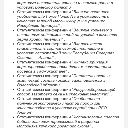
кормовые показатели ярового и озимого рапса в
условиях Брянской области
" ,
Статья/тезисы конференции "
Влияние азотного
удобрения Life Force Humic N на урожайность и
качество зеленой массы кукурузы в условиях
Республики Беларусь
" ,
Статья/тезисы конференции "
Влияние корневых и
некорневых подкормок серой на урожай и качество
зерна яровой пшеницы
" ,
Статья/тезисы конференции "
Экологическая
пластичность сортов озимой тритикале в
условиях лесостепной зоны Республики Северная
Осетия — Алания
" ,
Статья/тезисы конференции "
Интенсификация
кормопроизводства посредством совмещенных
посевов в Таджикистане
" ,
Статья/тезисы конференции "
Питательность и
химический состав кормов, заготовляемых в
Вологодской области
" ,
Статья/тезисы конференции "
Ресурсосберегающий
способ заготовки сена на склоновых участках
" ,
Статья/тезисы конференции "
Особенности
получения экологически чистой продукции
животноводства в условиях горной зоны РСО —
Алания
" ,
Статья/тезисы конференции "
Использование силосов
бобово-злаковых травосмесей в рационах
молодняка крупного рогатого скота
" ,