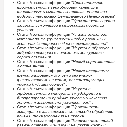
Статья/тезисы конференции "
Сравнительная
продуктивность зернобобовых культур в
одновидовых и смешанных посевах на дерново-
подзолистых почвах Центрального Нечерноземья
" ,
Статья/тезисы конференции "
Урожайность сортов
люцерны изменчивой в стрессовых погодных
условиях
" ,
Статья/тезисы конференции "
Анализ исходного
материала люцерны изменчивой в различных
экотопах Центрально-Черноземного региона
" ,
Статья/тезисы конференции "
Изучение образцов и
гибридов люцерны в питомнике конкурсного
сортоиспытания
" ,
Статья/тезисы конференции "
Новый сорт желтого
люпина Антей
" ,
Статья/тезисы конференции "
Новые алгоритмы
фенотипирования для семи генетико-
физиологических систем, максимизирующих
урожаи будущих сортов
" ,
Статья/тезисы конференции "
Изучение
эффективности минеральных удобрений и
биопрепарата на продуктивность и качество
зеленой массы люпина узколистного
" ,
Статья/тезисы конференции "
Урожайность
эспарцета в зависимости от способа обработки
почвы и фона удобрений на склоне
" ,
Статья/тезисы конференции "
Влияние технологий
разной степени химизации на урожайность и