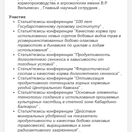
кормопроизводства и агроэкологии имени В.Р.
Вильямса» , Главный научный сотрудник ,
Участие
Статья/тезисы конференции "
100 лет
Государственному луговому институту
" ,
Статья/тезисы конференции "
Качество корма при
использовании новых сортов бобовых видов трав в
усовершенствованных бобово-злаковых
травостоях в динамике по циклам и годам
использования
" ,
Статья/тезисы конференции "
Продуктивность
долголетнего сенокоса в зависимости от
погодных условий
" ,
Статья/тезисы конференции "
Флористический
состав и качество корма долголетнего сенокоса
" ,
Статья/тезисы конференции "
Оптимизация
продуктивного потенциала горных кормовых
угодий Центрального Кавказа
" ,
Статья/тезисы конференции "
Основные элементы
технологии создания и использования орошаемых
культурных пастбищ в степной зоне Кабардино-
Балкарии
" ,
Статья/тезисы конференции "
Действие
минеральных удобрений на показатели
продуктивности и качества бобово-злаковых
травосмесей, выращиваемых в зоне
радиоактивного загрязнения
" ,